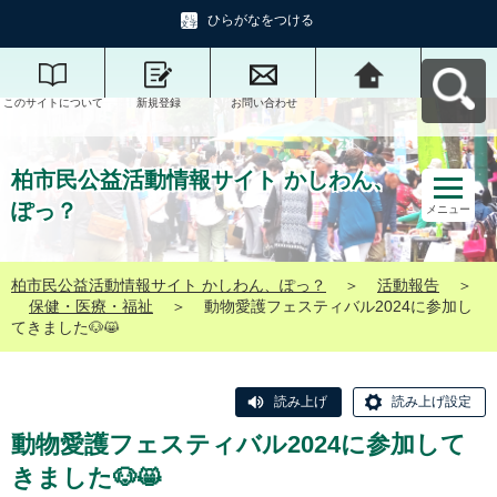
ひらがなをつける
このサイトについて
新規登録
お問い合わせ
柏市民公益活動情報
サイト かしわん、ぽ
っ？へ戻る
柏市民公益活動情報サイト かしわん、
ぽっ？
メニュー
柏市民公益活動情報サイト かしわん、ぽっ？
＞
活動報告
＞
保健・医療・福祉
＞
動物愛護フェスティバル2024に参加し
てきました🐶😸
読み上げ
読み上げ設定
動物愛護フェスティバル2024に参加して
きました🐶😸