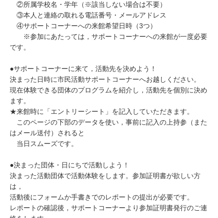
②所属学校名・学年（※該当しない場合は不要）
③本人と連絡の取れる電話番号・メールアドレス
④サポートコーナーへの来館希望日時（3つ）
※参加にあたっては，サポートコーナーへの来館が一度必要
です。
●サポートコーナーに来て，活動先を決めよう！
決まった日時に市民活動サポートコーナーへお越しください。
現在体験できる団体のプログラムを紹介し，活動先を個別に決め
ます。
★来館時に「エントリーシート」を記入していただきます。
このページの下部のデータを使い，事前に記入の上持参（また
はメール送付）されると
当日スムーズです。
●決まった団体・日にちで活動しよう！
決まった活動団体で活動体験をします。参加証明書が欲しい方
は，
活動後にフォームか手書きでのレポートの提出が必要です。
レポートの確認後，サポートコーナーより参加証明書発行のご連