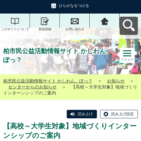
ひらがなをつける
このサイトについて
新規登録
お問い合わせ
柏市民公益活動情報
サイト かしわん、ぽ
っ？へ戻る
柏市民公益活動情報サイト かしわん、
ぽっ？
メニュー
柏市民公益活動情報サイト かしわん、ぽっ？
＞
お知らせ
＞
センターからのお知らせ
＞
【高校～大学生対象】地域づくり
インターンシップのご案内
読み上げ
読み上げ設定
【高校～大学生対象】地域づくりインター
ンシップのご案内