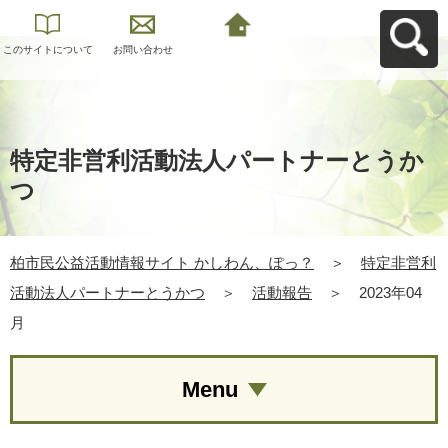
このサイトについて
お問い合わせ
柏市民公益活動情報
サイト かしわん、ぽ
っ？へ戻る
特定非営利活動法人パートナーとうか
つ
柏市民公益活動情報サイト かしわん、ぽっ？
＞
特定非営利
活動法人パートナーとうかつ
＞
活動報告
＞
2023年04
月
Menu