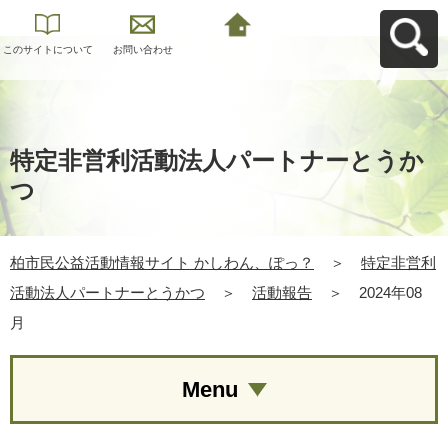
このサイトについて
お問い合わせ
柏市民公益活動情報
サイト かしわん、ぽ
っ？へ戻る
特定非営利活動法人パートナーとうか
つ
柏市民公益活動情報サイト かしわん、ぽっ？
＞
特定非営利
活動法人パートナーとうかつ
＞
活動報告
＞
2024年08
月
Menu