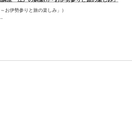
楽～お伊勢参りと旅の楽しみ」）
.