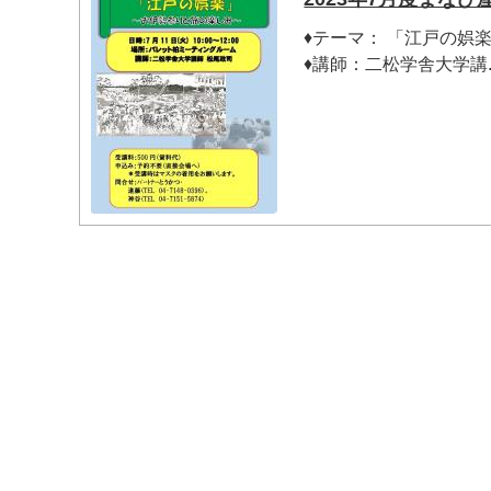
♦テーマ： 「江戸の娯
♦講師：二松学舎大学講..
マイメディア検索