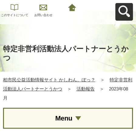
このサイトについて
お問い合わせ
柏市民公益活動情報
サイト かしわん、ぽ
っ？へ戻る
特定非営利活動法人パートナーとうか
つ
柏市民公益活動情報サイト かしわん、ぽっ？
＞
特定非営利
活動法人パートナーとうかつ
＞
活動報告
＞
2023年08
月
Menu