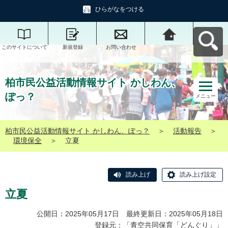
ひらがなをつける
このサイトについて
新規登録
お問い合わせ
柏市民公益活動情報
サイト かしわん、ぽ
っ？へ戻る
柏市民公益活動情報サイト かしわん、
ぽっ？
メニュー
柏市民公益活動情報サイト かしわん、ぽっ？
＞
活動報告
＞
環境保全
＞
立夏
読み上げ
読み上げ設定
立夏
公開日：2025年05月17日 最終更新日：2025年05月18日
登録元：「
青空共同保育「どんぐり」
」