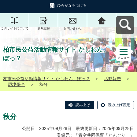
ひらがなをつける
このサイトについて
新規登録
お問い合わせ
柏市民公益活動情報
サイト かしわん、ぽ
っ？へ戻る
柏市民公益活動情報サイト かしわん、
ぽっ？
メニュー
柏市民公益活動情報サイト かしわん、ぽっ？
＞
活動報告
＞
環境保全
＞
秋分
読み上げ
読み上げ設定
秋分
公開日：2025年09月28日 最終更新日：2025年09月28日
登録元：「
青空共同保育「どんぐり」
」