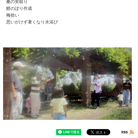
桑の実取り
鯉のぼり作成
梅拾い
思いがけず暑くなり水浴び