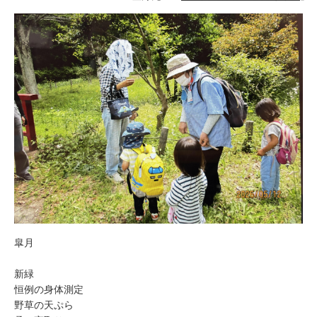
皐月
新緑
恒例の身体測定
野草の天ぷら