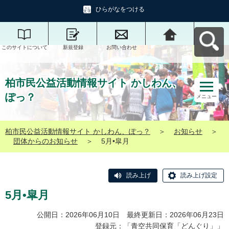
ひらがなをつける
このサイトについて
新規登録
お問い合わせ
柏市民公益活動情報
サイト かしわん、ぽ
っ？へ戻る
柏市民公益活動情報サイト かしわん、
ぽっ？
メニュー
柏市民公益活動情報サイト かしわん、ぽっ？
＞
お知らせ
＞
団体からのお知らせ
＞
5月•皐月
読み上げ
読み上げ設定
5月•皐月
公開日：2026年06月10日 最終更新日：2026年06月23日
登録元：「
青空共同保育「どんぐり」
」