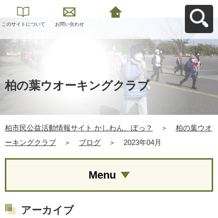
このサイトについて
お問い合わせ
柏市民公益活動情報
サイト かしわん、ぽ
っ？へ戻る
柏の葉ウオーキングクラブ
柏市民公益活動情報サイト かしわん、ぽっ？
＞
柏の葉ウオ
ーキングクラブ
＞
ブログ
＞
2023年04月
Menu
アーカイブ