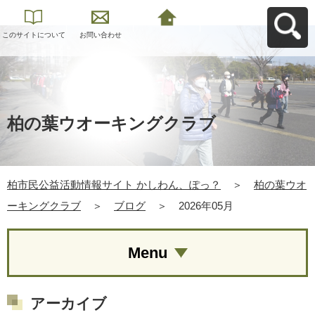
このサイトについて
お問い合わせ
柏市民公益活動情報
サイト かしわん、ぽ
っ？へ戻る
柏の葉ウオーキングクラブ
柏市民公益活動情報サイト かしわん、ぽっ？
＞
柏の葉ウオ
ーキングクラブ
＞
ブログ
＞
2026年05月
Menu
アーカイブ