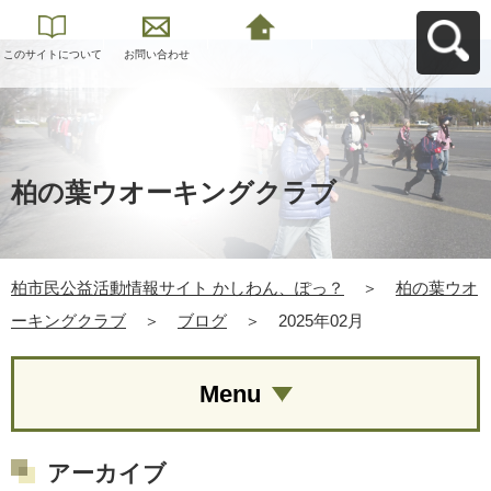
このサイトについて
お問い合わせ
柏市民公益活動情報
サイト かしわん、ぽ
っ？へ戻る
柏の葉ウオーキングクラブ
柏市民公益活動情報サイト かしわん、ぽっ？
＞
柏の葉ウオ
ーキングクラブ
＞
ブログ
＞
2025年02月
Menu
アーカイブ