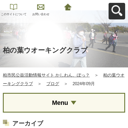
このサイトについて
お問い合わせ
柏市民公益活動情報
サイト かしわん、ぽ
っ？へ戻る
柏の葉ウオーキングクラブ
柏市民公益活動情報サイト かしわん、ぽっ？
＞
柏の葉ウオ
ーキングクラブ
＞
ブログ
＞
2024年09月
Menu
アーカイブ