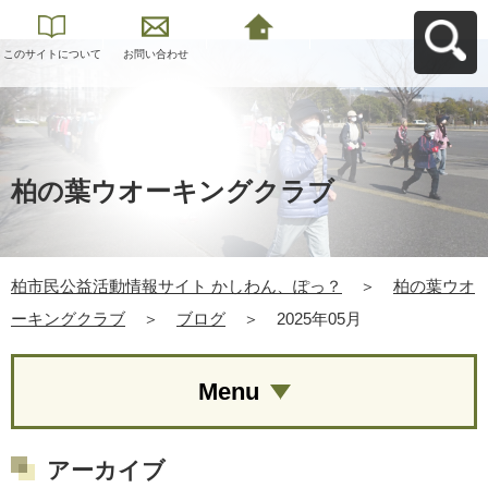
このサイトについて
お問い合わせ
柏市民公益活動情報
サイト かしわん、ぽ
っ？へ戻る
柏の葉ウオーキングクラブ
柏市民公益活動情報サイト かしわん、ぽっ？
＞
柏の葉ウオ
ーキングクラブ
＞
ブログ
＞
2025年05月
Menu
アーカイブ