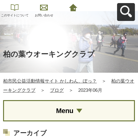
このサイトについて
お問い合わせ
柏市民公益活動情報
サイト かしわん、ぽ
っ？へ戻る
柏の葉ウオーキングクラブ
柏市民公益活動情報サイト かしわん、ぽっ？
＞
柏の葉ウオ
ーキングクラブ
＞
ブログ
＞
2023年06月
Menu
アーカイブ