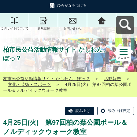
ひらがなをつける
このサイトについて
新規登録
お問い合わせ
柏市民公益活動情報
サイト かしわん、ぽ
っ？へ戻る
柏市民公益活動情報サイト かしわん、
ぽっ？
メニュー
柏市民公益活動情報サイト かしわん、ぽっ？
＞
活動報告
＞
文化・芸術・スポーツ
＞
4月25日(火) 第97回柏の葉公園ポ
ール＆ノルディックウォーク教室
読み上げ
読み上げ設定
4月25日(火) 第97回柏の葉公園ポール＆
ノルディックウォーク教室