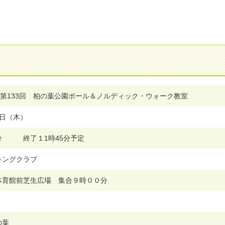
）第133回 柏の葉公園ポール＆ノルディック・ウォーク教室
24日（木）
分 終了１1時45分予定
キングクラブ
体育館前芝生広場 集合９時００分
の葉