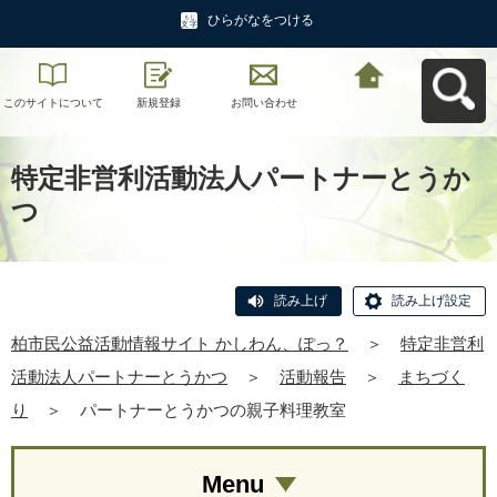
ひらがなをつける
このサイトについて
新規登録
お問い合わせ
柏市民公益活動情報
サイト かしわん、ぽ
っ？へ戻る
特定非営利活動法人パートナーとうか
つ
読み上げ
読み上げ設定
柏市民公益活動情報サイト かしわん、ぽっ？
＞
特定非営利
活動法人パートナーとうかつ
＞
活動報告
＞
まちづく
り
＞
パートナーとうかつの親子料理教室
Menu