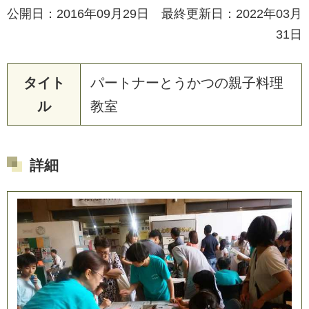
公開日：2016年09月29日 最終更新日：2022年03月
31日
タイト
パ
ー
ト
ナ
ー
と
う
か
つ
の
親
子
料
理
ル
教
室
詳細