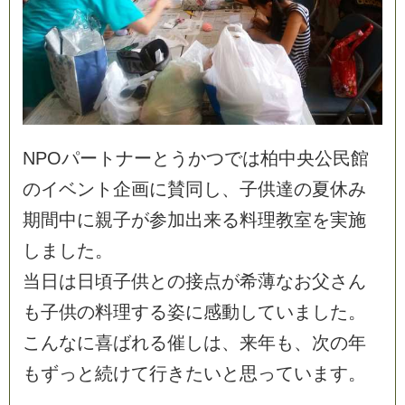
N
P
O
パ
ー
ト
ナ
ー
と
う
か
つ
で
は
柏
中
央
公
民
館
の
イ
ベ
ン
ト
企
画
に
賛
同
し
、
子
供
達
の
夏
休
み
期
間
中
に
親
子
が
参
加
出
来
る
料
理
教
室
を
実
施
し
ま
し
た
。
当
日
は
日
頃
子
供
と
の
接
点
が
希
薄
な
お
父
さ
ん
も
子
供
の
料
理
す
る
姿
に
感
動
し
て
い
ま
し
た
。
こ
ん
な
に
喜
ば
れ
る
催
し
は
、
来
年
も
、
次
の
年
も
ず
っ
と
続
け
て
行
き
た
い
と
思
っ
て
い
ま
す
。