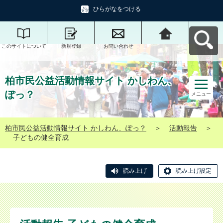
ひらがなをつける
このサイトについて
新規登録
お問い合わせ
柏市民公益活動情報
サイト かしわん、ぽ
っ？へ戻る
柏市民公益活動情報サイト かしわん、
ぽっ？
メニュー
柏市民公益活動情報サイト かしわん、ぽっ？
＞
活動報告
＞
子どもの健全育成
読み上げ
読み上げ設定