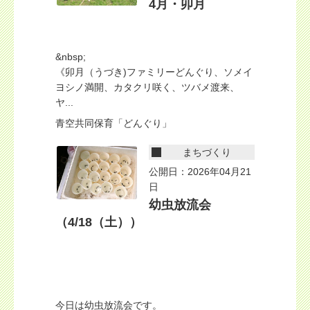
4月・卯月
&nbsp;
《卯月（うづき)ファミリーどんぐり、ソメイ
ヨシノ満開、カタクリ咲く、ツバメ渡来、
ヤ...
青空共同保育「どんぐり」
まちづくり
公開日：2026年04月21
日
幼虫放流会
（4/18（土））
今日は幼虫放流会です。