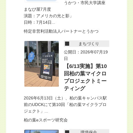
うかつ・市民大学講座
まなび屋7月度
演題：アメリカの光と影」
日時：7月14日...
特定非営利活動法人パートナーとうかつ
まちづくり
公開日：2026年07月19
日
【6/13実施】第10
回柏の葉マイクロ
プロジェクトミー
ティング
2026年6月13日（土）、柏の葉キャンパス駅
前のUDCKにて第10回「柏の葉マイクラプロ
ジェクト」...
柏の葉eスポーツ研究会
環境保全