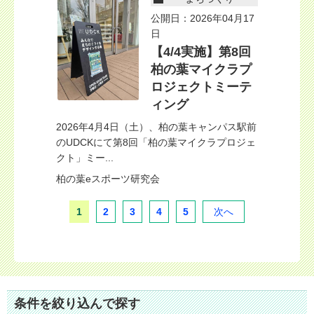
公開日：2026年04月17
日
【4/4実施】第8回
柏の葉マイクラプ
ロジェクトミーテ
ィング
2026年4月4日（土）、柏の葉キャンパス駅前
のUDCKにて第8回「柏の葉マイクラプロジェ
クト」ミー...
柏の葉eスポーツ研究会
1
2
3
4
5
次へ
条件を絞り込んで探す