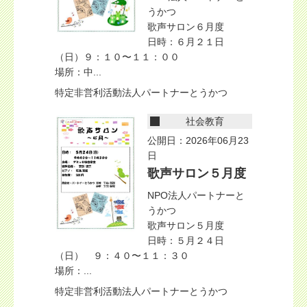
うかつ
歌声サロン６月度
日時：６月２１日
（日）９：１０〜１１：００
場所：中...
特定非営利活動法人パートナーとうかつ
社会教育
公開日：2026年06月23
日
歌声サロン５月度
NPO法人パートナーと
うかつ
歌声サロン５月度
日時：５月２４日
（日） ９：４０〜１１：３０
場所：...
特定非営利活動法人パートナーとうかつ