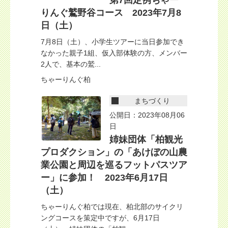
第7回定例ちゃー
りんぐ鷲野谷コース 2023年7月8
日（土）
7月8日（土）、小学生ツアーに当日参加でき
なかった親子1組、仮入部体験の方、メンバー
2人で、基本の鷲...
ちゃーりんぐ柏
まちづくり
公開日：2023年08月06
日
姉妹団体「柏観光
プロダクション」の「あけぼの山農
業公園と周辺を巡るフットパスツア
ー」に参加！ 2023年6月17日
（土）
ちゃーりんぐ柏では現在、柏北部のサイクリ
ングコースを策定中ですが、6月17日