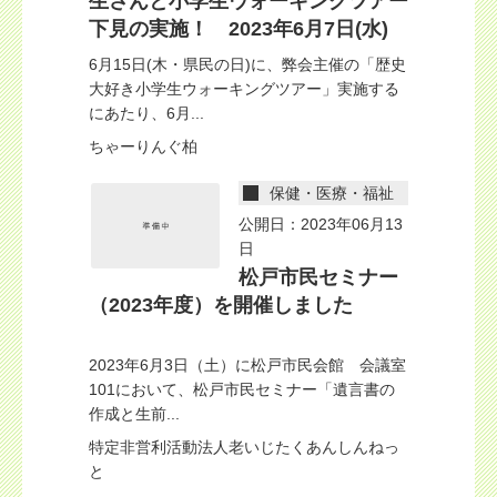
生さんと小学生ウォーキングツアー
下見の実施！ 2023年6月7日(水)
6月15日(木・県民の日)に、弊会主催の「歴史
大好き小学生ウォーキングツアー」実施する
にあたり、6月...
ちゃーりんぐ柏
保健・医療・福祉
公開日：2023年06月13
日
松戸市民セミナー
（2023年度）を開催しました
2023年6月3日（土）に松戸市民会館 会議室
101において、松戸市民セミナー「遺言書の
作成と生前...
特定非営利活動法人老いじたくあんしんねっ
と