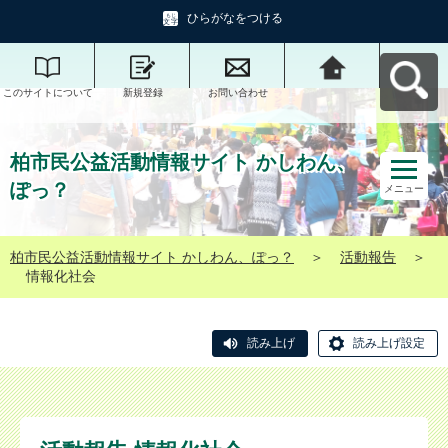
ひらがなをつける
このサイトについて
新規登録
お問い合わせ
柏市民公益活動情報
サイト かしわん、ぽ
っ？へ戻る
柏市民公益活動情報サイト かしわん、
ぽっ？
メニュー
柏市民公益活動情報サイト かしわん、ぽっ？
＞
活動報告
＞
情報化社会
読み上げ
読み上げ設定