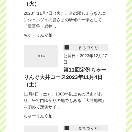
（火）
2023年11月7日（火）、道の駅しょうなんコ
ンシェルジュの皆さまの研修の一環として、
「鷲野谷・岩井...
ちゃーりんぐ柏
まちづくり
公開日：2023年12月27
日
第11回定例ちゃー
りんぐ大井コース2023年11月4日
（土）
11月4日（土）、1000年以上もの歴史があ
り、平将門ゆかりの地でもある「大井地域」
を初めて定例サイ...
ちゃーりんぐ柏
まちづくり