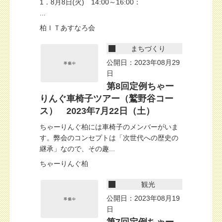
1．8月8日(火) 14:00～16:00：
...
柏ＩＴあすなろ会
まちづくり
公開日：2023年08月29
日
第8回定例ちゃー
りんぐ車椅子ツアー（鷲野谷コー
ス） 2023年7月22日（土）
ちゃーりんぐ柏には車椅子のメンバーがいま
す。弊会のコンセプトは「次世代への歴史の
継承」なので、その趣...
ちゃーりんぐ柏
観光
公開日：2023年08月19
日