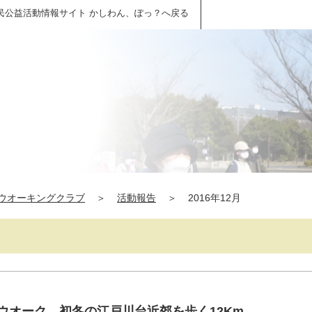
民公益活動情報サイト かしわん、ぽっ？へ戻る
ウオーキングクラブ
＞
活動報告
＞
2016年12月
年ウオーク 初冬の江戸川台近郊を歩く12Km