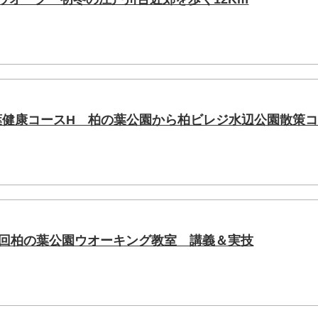
の葉健康コースH 柏の葉公園から柏ビレジ水辺公園散策
15回柏の葉公園ウオーキング教室 講義＆実技