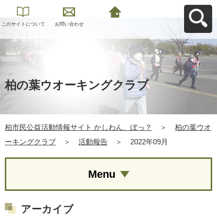
このサイトについて
お問い合わせ
柏市民公益活動情報
サイト かしわん、ぽ
っ？へ戻る
柏の葉ウオーキングクラブ
柏市民公益活動情報サイト かしわん、ぽっ？
＞
柏の葉ウオ
ーキングクラブ
＞
活動報告
＞
2022年09月
Menu
アーカイブ