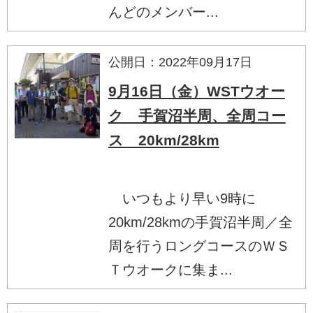
んどのメンバー...
公開日：2022年09月17日
9月16日（金）WSTウオー
ク 手賀沼半周、全周コー
ス 20km/28km
いつもより早い9時に
20km/28kmの手賀沼半周／全
周を行うロングコースのＷＳ
Ｔウオークに集ま...