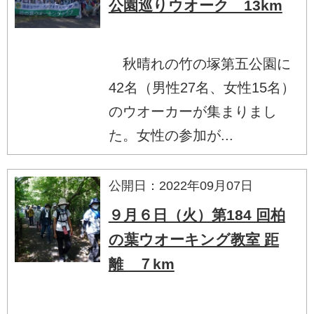
公園巡りウオーク 13km
秋晴れの竹の塚第五公園に
42名（男性27名、女性15名）
のウオーカーが集まりまし
た。女性の参加が...
公開日：2022年09月07日
９月６日（火）第184 回柏
の葉ウオーキング教室 距
離 ７km