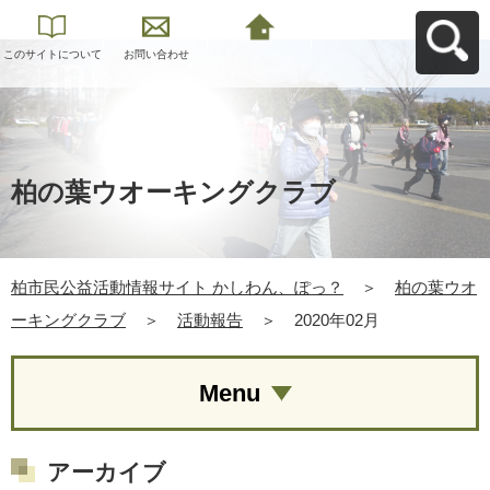
このサイトについて
お問い合わせ
柏市民公益活動情報
サイト かしわん、ぽ
っ？へ戻る
柏の葉ウオーキングクラブ
柏市民公益活動情報サイト かしわん、ぽっ？
＞
柏の葉ウオ
ーキングクラブ
＞
活動報告
＞
2020年02月
Menu
アーカイブ