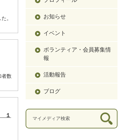
お知らせ
した。
イベント
ボランティア・会員募集情
報
活動報告
加者数
ブログ
ス １