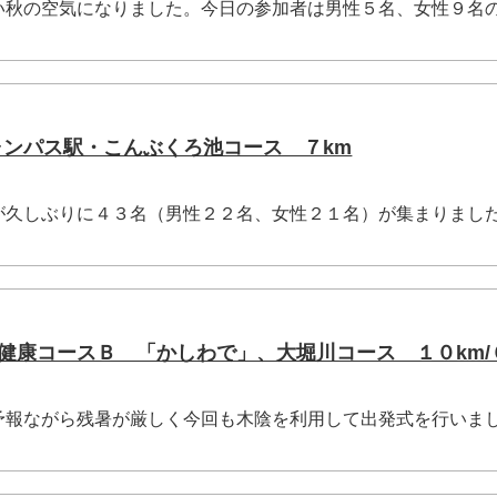
秋の空気になりました。今日の参加者は男性５名、女性９名
ャンパス駅・こんぶくろ池コース ７km
久しぶりに４３名（男性２２名、女性２１名）が集まりまし
の葉健康コースＢ 「かしわで」、大堀川コース １０km/
報ながら残暑が厳しく今回も木陰を利用して出発式を行いま