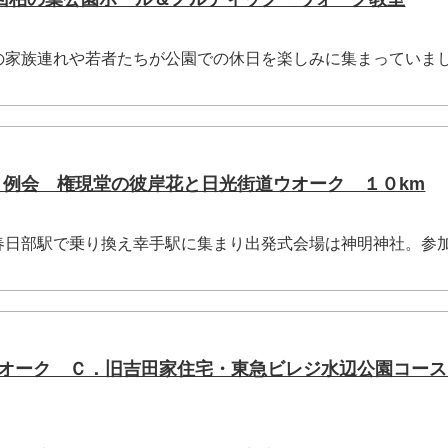
家族連れや若者たちが公園での休日を楽しみに集まっていま
月例会 権現堂の彼岸花と日光街道ウオーク １０km
日部駅で乗り換え幸手駅に集まり出発式会場は神明神社。参
Ｔウオーク Ｃ．旧吉田家住宅・東急ビレジ水辺公園コー