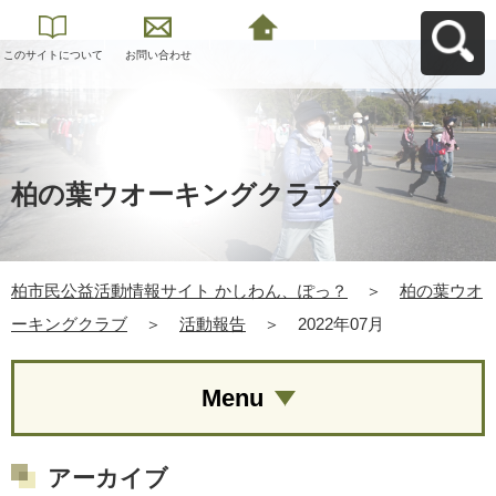
このサイトについて
お問い合わせ
柏市民公益活動情報
サイト かしわん、ぽ
っ？へ戻る
柏の葉ウオーキングクラブ
柏市民公益活動情報サイト かしわん、ぽっ？
＞
柏の葉ウオ
ーキングクラブ
＞
活動報告
＞
2022年07月
Menu
アーカイブ