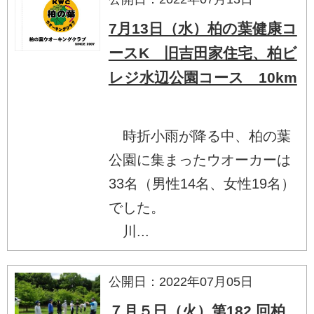
7月13日（水）柏の葉健康コ
ースK 旧吉田家住宅、柏ビ
レジ水辺公園コース 10km
時折小雨が降る中、柏の葉
公園に集まったウオーカーは
33名（男性14名、女性19名）
でした。
川...
公開日：2022年07月05日
７月５日（火）第182 回柏