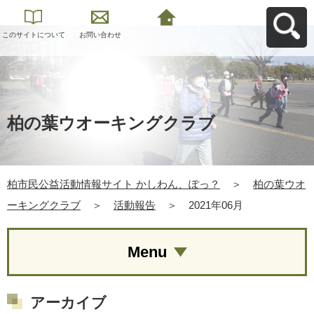
このサイトについて
お問い合わせ
柏市民公益活動情報
サイト かしわん、ぽ
っ？へ戻る
柏の葉ウオーキングクラブ
柏市民公益活動情報サイト かしわん、ぽっ？
＞
柏の葉ウオ
ーキングクラブ
＞
活動報告
＞
2021年06月
Menu
アーカイブ