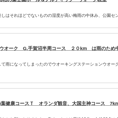
しはそれほどでないものの湿度が高い梅雨の中休み、公園セ
ＳＴウオーク G.手賀沼半周コース ２０km は雨のため
て雨になってしまったのでウオーキングステーションウオー
の葉健康コースＴ オランダ観音、大国主神コース 7k