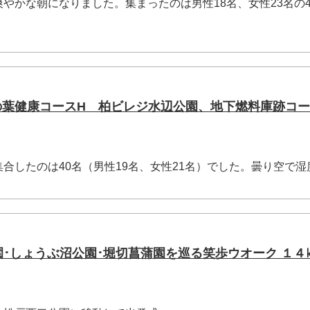
かな朝になりました。集まったのは男性18名、女性23名の4
柏の葉健康コースH 柏ビレジ水辺公園、地下燃料庫跡
したのは40名（男性19名、女性21名）でした。曇り空で湿
公園･しょうぶ沼公園･堀切菖蒲園を巡る笑歩ウオーク １４