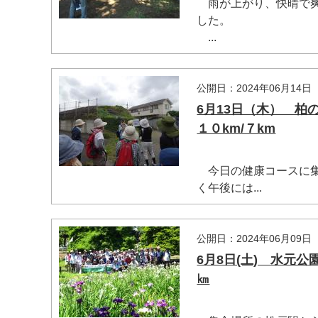
雨が上がり、快晴で爽や
した。
...
公開日：2024年06月14日
6月13日（木） 
１０km/７km
今日の健康コースに集合
く午後には...
公開日：2024年06月09日
6月8日(土) 水元
㎞