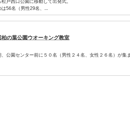
松戸西口公園に移動して出発式。
6名（男性29名、...
5回柏の葉公園ウオーキング教室
、公園センター前に５０名（男性２４名、女性２６名）が集