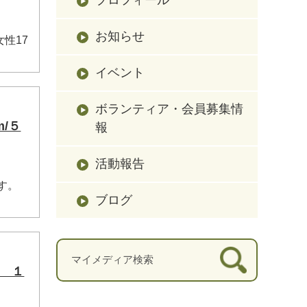
お知らせ
性17
イベント
ボランティア・会員募集情
/５
報
活動報告
す。
ブログ
ス １