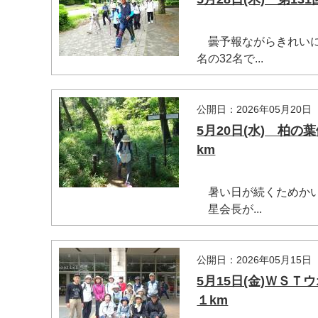
曇予報ながらきれいに
名の32名で...
公開日：2026年05月20日
5月20日(水) 柏
km
暑い日が続くためかいつ
星会長が...
マイメディア検索
公開日：2026年05月15日
5月15日(金)ＷＳ
１km