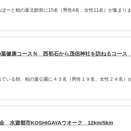
ぽーと柏の葉北館前に15名（男性4名、女性11名）が集まり
柏の葉健康コースＮ 西初石から茂侶神社を訪ねるコース
ている朝、柏の葉公園に４３名（男性１９名、女性２４名）
会 水遊都市KOSHIGAYAウオーク 12km/5km