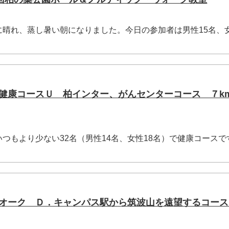
晴れ、蒸し暑い朝になりました。今日の参加者は男性15名、女
の葉健康コースＵ 柏インター、がんセンターコース ７km
もより少ない32名（男性14名、女性18名）で健康コースで
Ｔウオーク Ｄ．キャンパス駅から筑波山を遠望するコー