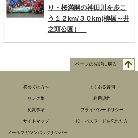
り・桜満開の神田川を歩こ
う１２km/３０km(柳橋～井
之頭公園）
ページの先頭に戻る
初めての方へ
よくある質問
リンク集
利用規約
免責事項
プライバシーポリシー
サイトマップ
ID・パスワードを忘れた方
メールマガジンバックナンバー