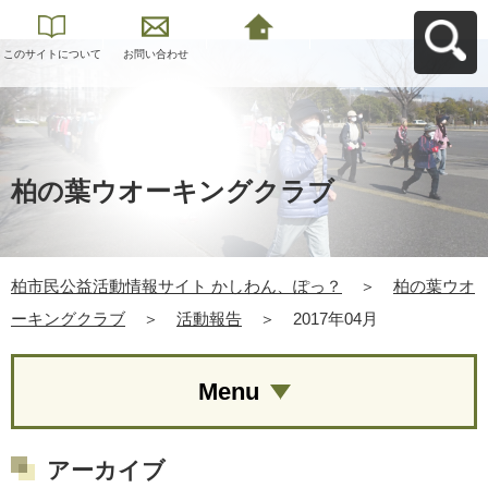
このサイトについて
お問い合わせ
柏市民公益活動情報
サイト かしわん、ぽ
っ？へ戻る
柏の葉ウオーキングクラブ
柏市民公益活動情報サイト かしわん、ぽっ？
＞
柏の葉ウオ
ーキングクラブ
＞
活動報告
＞
2017年04月
Menu
アーカイブ