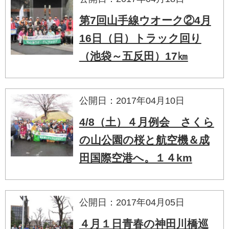
第7回山手線ウオーク②4月
16日（日）トラック回り
（池袋～五反田）17㎞
公開日：2017年04月10日
4/8（土）４月例会 さくら
の山公園の桜と航空機＆成
田国際空港へ。１４km
公開日：2017年04月05日
４月１日青春の神田川橋巡