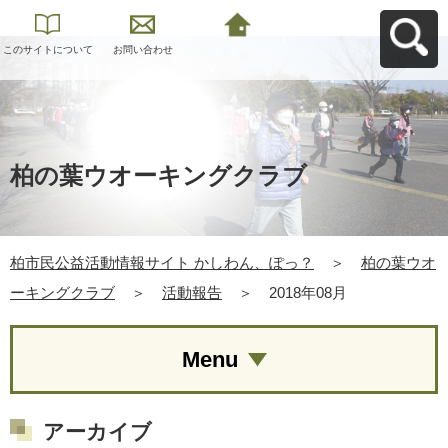
このサイトについて
お問い合わせ
柏市民公益活動情報
サイト かしわん、ぽ
っ？へ戻る
柏の葉ウオーキングクラブ
柏市民公益活動情報サイト かしわん、ぽっ？
＞
柏の葉ウオ
ーキングクラブ
＞
活動報告
＞
2018年08月
Menu
アーカイブ