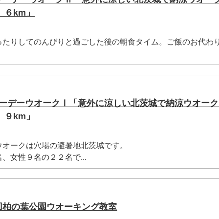
 ６km」
たりしてのんびりと過ごした後の朝食タイム。ご飯のお代わ
暑ツーデーウオークⅠ「意外に涼しい北茨城で納涼ウオー
 ９km」
オークは穴場の避暑地北茨城です。
女性９名の２２名で...
9回柏の葉公園ウオーキング教室