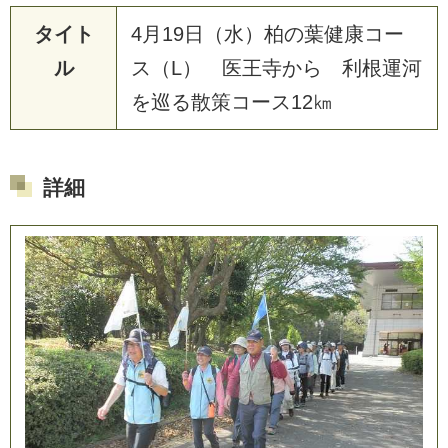
タイト
4
月
1
9
日
（
水
）
柏
の
葉
健
康
コ
ー
ル
ス
（
L
）
医
王
寺
か
ら
利
根
運
河
を
巡
る
散
策
コ
ー
ス
1
2
㎞
詳細