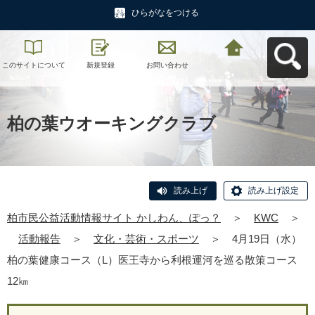
ひらがなをつける
このサイトについて
新規登録
お問い合わせ
柏市民公益活動情報
サイト かしわん、ぽ
っ？へ戻る
柏の葉ウオーキングクラブ
読み上げ
読み上げ設定
柏市民公益活動情報サイト かしわん、ぽっ？
＞
KWC
＞
活動報告
＞
文化・芸術・スポーツ
＞
4月19日（水）
柏の葉健康コース（L）医王寺から利根運河を巡る散策コース
12㎞