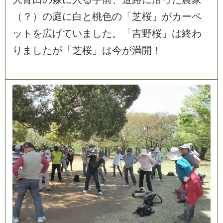
（
？
）
の
庭
に
白
と
桃
色
の
「
芝
桜
」
が
カ
ー
ペ
ッ
ト
を
広
げ
て
い
ま
し
た
。
「
吉
野
桜
」
は
終
わ
り
ま
し
た
が
「
芝
桜
」
は
今
が
満
開
！