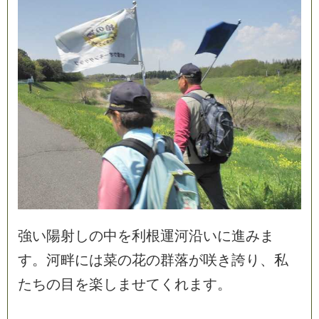
強
い
陽
射
し
の
中
を
利
根
運
河
沿
い
に
進
み
ま
す
。
河
畔
に
は
菜
の
花
の
群
落
が
咲
き
誇
り
、
私
た
ち
の
目
を
楽
し
ま
せ
て
く
れ
ま
す
。