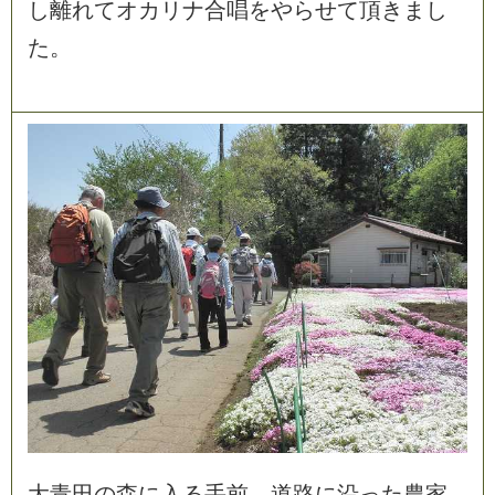
し
離
れ
て
オ
カ
リ
ナ
合
唱
を
や
ら
せ
て
頂
き
ま
し
た
。
大
青
田
の
森
に
入
る
手
前
、
道
路
に
沿
っ
た
農
家