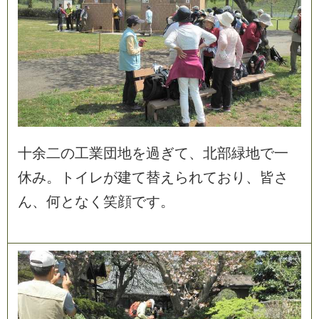
十
余
二
の
工
業
団
地
を
過
ぎ
て
、
北
部
緑
地
で
一
休
み
。
ト
イ
レ
が
建
て
替
え
ら
れ
て
お
り
、
皆
さ
ん
、
何
と
な
く
笑
顔
で
す
。