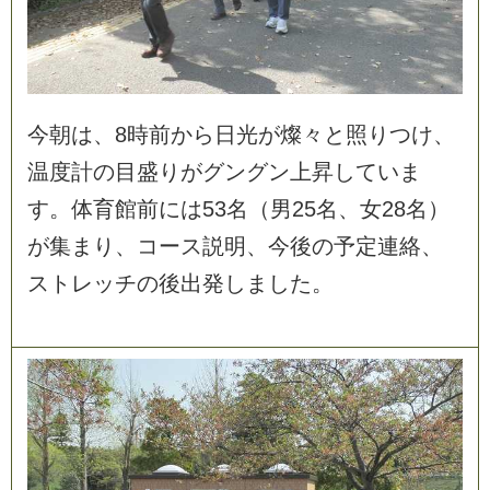
今
朝
は
、
8
時
前
か
ら
日
光
が
燦
々
と
照
り
つ
け
、
温
度
計
の
目
盛
り
が
グ
ン
グ
ン
上
昇
し
て
い
ま
す
。
体
育
館
前
に
は
5
3
名
（
男
2
5
名
、
女
2
8
名
）
が
集
ま
り
、
コ
ー
ス
説
明
、
今
後
の
予
定
連
絡
、
ス
ト
レ
ッ
チ
の
後
出
発
し
ま
し
た
。