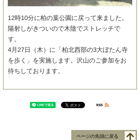
1
2
時
1
0
分
に
柏
の
葉
公
園
に
戻
っ
て
来
ま
し
た
。
陽
射
し
が
き
つ
い
の
で
木
陰
で
ス
ト
レ
ッ
チ
で
す
。
4
月
2
7
日
（
木
）
に
「
柏
北
西
部
の
3
大
ぼ
た
ん
寺
を
歩
く
」
を
実
施
し
ま
す
。
沢
山
の
ご
参
加
を
お
待
ち
し
て
お
り
ま
す
。
ページの先頭に戻る