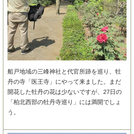
船
戸
地
域
の
三
峰
神
社
と
代
官
所
跡
を
巡
り
、
牡
丹
の
寺
「
医
王
寺
」
に
や
っ
て
来
ま
し
た
。
ま
だ
開
花
し
た
牡
丹
の
花
は
少
な
い
で
す
が
、
2
7
日
の
「
柏
北
西
部
の
牡
丹
寺
巡
り
」
に
は
満
開
で
し
ょ
う
。