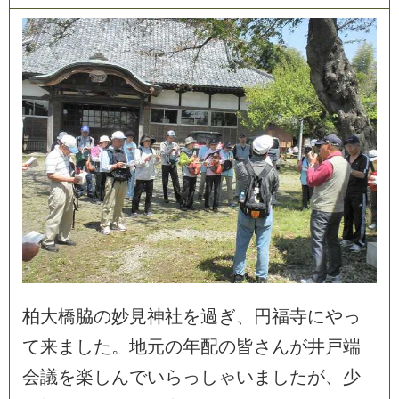
柏
大
橋
脇
の
妙
見
神
社
を
過
ぎ
、
円
福
寺
に
や
っ
て
来
ま
し
た
。
地
元
の
年
配
の
皆
さ
ん
が
井
戸
端
会
議
を
楽
し
ん
で
い
ら
っ
し
ゃ
い
ま
し
た
が
、
少