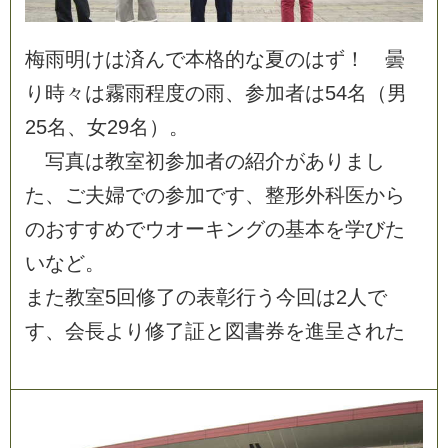
梅
雨
明
け
は
済
ん
で
本
格
的
な
夏
の
は
ず
！
曇
り
時
々
は
霧
雨
程
度
の
雨
、
参
加
者
は
5
4
名
（
男
2
5
名
、
女
2
9
名
）
。
写
真
は
教
室
初
参
加
者
の
紹
介
が
あ
り
ま
し
た
、
ご
夫
婦
で
の
参
加
で
す
、
整
形
外
科
医
か
ら
の
お
す
す
め
で
ウ
オ
ー
キ
ン
グ
の
基
本
を
学
び
た
い
な
ど
。
ま
た
教
室
5
回
修
了
の
表
彰
行
う
今
回
は
2
人
で
す
、
会
長
よ
り
修
了
証
と
図
書
券
を
進
呈
さ
れ
た