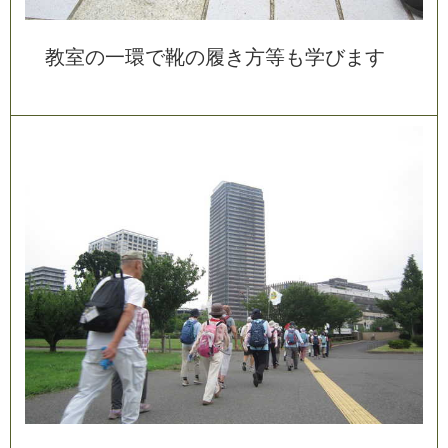
教
室
の
一
環
で
靴
の
履
き
方
等
も
学
び
ま
す