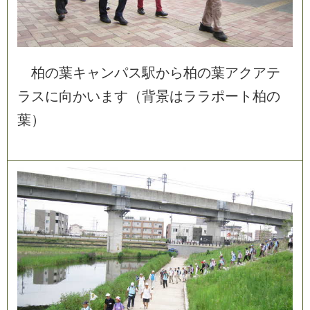
柏
の
葉
キ
ャ
ン
パ
ス
駅
か
ら
柏
の
葉
ア
ク
ア
テ
ラ
ス
に
向
か
い
ま
す
（
背
景
は
ラ
ラ
ポ
ー
ト
柏
の
葉
）