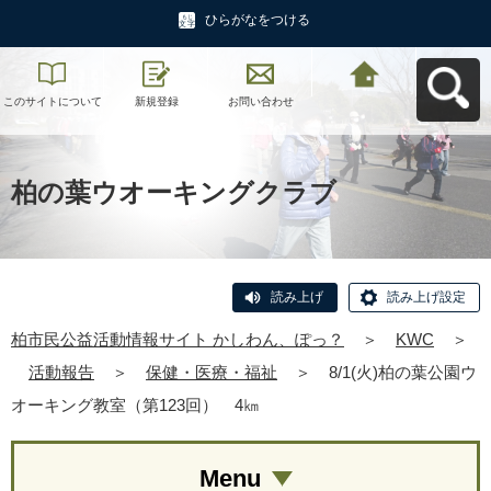
ひらがなをつける
このサイトについて
新規登録
お問い合わせ
柏市民公益活動情報
サイト かしわん、ぽ
っ？へ戻る
柏の葉ウオーキングクラブ
読み上げ
読み上げ設定
柏市民公益活動情報サイト かしわん、ぽっ？
＞
KWC
＞
活動報告
＞
保健・医療・福祉
＞
8/1(火)柏の葉公園ウ
オーキング教室（第123回） 4㎞
Menu