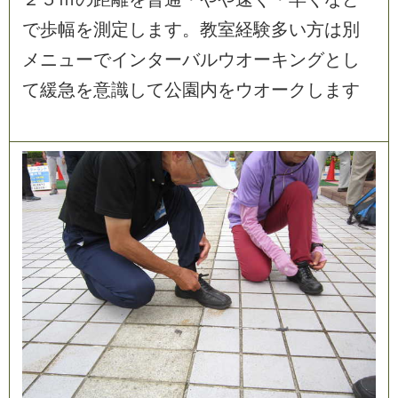
で
歩
幅
を
測
定
し
ま
す
。
教
室
経
験
多
い
方
は
別
メ
ニ
ュ
ー
で
イ
ン
タ
ー
バ
ル
ウ
オ
ー
キ
ン
グ
と
し
て
緩
急
を
意
識
し
て
公
園
内
を
ウ
オ
ー
ク
し
ま
す