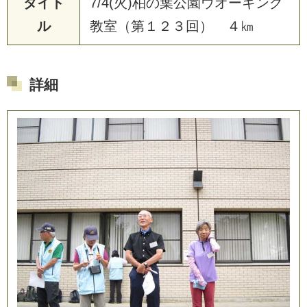
タイト
7
/
4
(
火
)
柏
の
葉
公
園
ウ
オ
ー
キ
ン
グ
ル
教
室
（
第
１
２
３
回
）
４
㎞
詳細