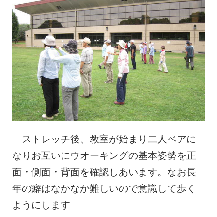
ス
ト
レ
ッ
チ
後
、
教
室
が
始
ま
り
二
人
ペ
ア
に
な
り
お
互
い
に
ウ
オ
ー
キ
ン
グ
の
基
本
姿
勢
を
正
面
・
側
面
・
背
面
を
確
認
し
あ
い
ま
す
。
な
お
長
年
の
癖
は
な
か
な
か
難
し
い
の
で
意
識
し
て
歩
く
よ
う
に
し
ま
す