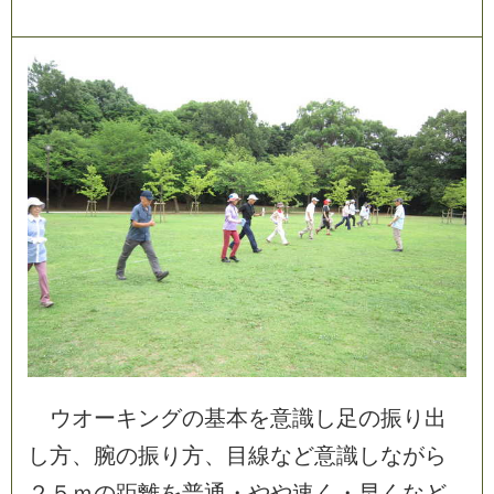
ウ
オ
ー
キ
ン
グ
の
基
本
を
意
識
し
足
の
振
り
出
し
方
、
腕
の
振
り
方
、
目
線
な
ど
意
識
し
な
が
ら
２
５
ｍ
の
距
離
を
普
通
・
や
や
速
く
・
早
く
な
ど