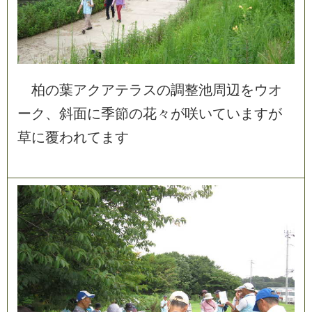
柏
の
葉
ア
ク
ア
テ
ラ
ス
の
調
整
池
周
辺
を
ウ
オ
ー
ク
、
斜
面
に
季
節
の
花
々
が
咲
い
て
い
ま
す
が
草
に
覆
わ
れ
て
ま
す