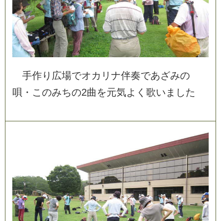
手
作
り
広
場
で
オ
カ
リ
ナ
伴
奏
で
あ
ざ
み
の
唄
・
こ
の
み
ち
の
2
曲
を
元
気
よ
く
歌
い
ま
し
た