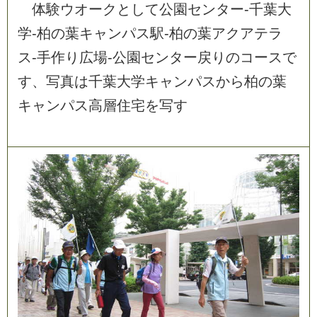
体
験
ウ
オ
ー
ク
と
し
て
公
園
セ
ン
タ
ー
-
千
葉
大
学
-
柏
の
葉
キ
ャ
ン
パ
ス
駅
-
柏
の
葉
ア
ク
ア
テ
ラ
ス
-
手
作
り
広
場
-
公
園
セ
ン
タ
ー
戻
り
の
コ
ー
ス
で
す
、
写
真
は
千
葉
大
学
キ
ャ
ン
パ
ス
か
ら
柏
の
葉
キ
ャ
ン
パ
ス
高
層
住
宅
を
写
す