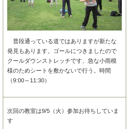
普
段
通
っ
て
い
る
道
で
は
あ
り
ま
す
が
新
た
な
発
見
も
あ
り
ま
す
。
ゴ
ー
ル
に
つ
き
ま
し
た
の
で
ク
ー
ル
ダ
ウ
ン
ス
ト
レ
ッ
チ
で
す
、
急
な
小
雨
模
様
の
た
め
シ
ー
ト
を
敷
か
な
い
で
行
う
。
時
間
（
9
:
0
0
～
1
1
:
3
0
）
次
回
の
教
室
は
9
/
5
（
火
）
参
加
お
待
ち
し
て
い
ま
す