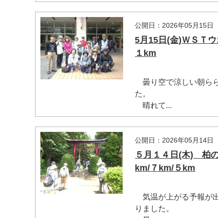
公開日：2026年05月15日
5月15日(金)ＷＳ
１km
曇り空で涼しい朝らら
た。
晴れて...
公開日：2026年05月14日
５月１４日(木) 
km/７km/５km
気温が上がる予報が出
りました。