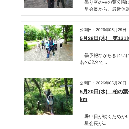
曇り空の柏の葉公園に4
星会長から、最近体調不
公開日：2026年05月29日
5月28日(木) 第
曇予報ながらきれいに
名の32名で...
公開日：2026年05月20日
5月20日(水) 柏
km
暑い日が続くためかいつ
星会長が...