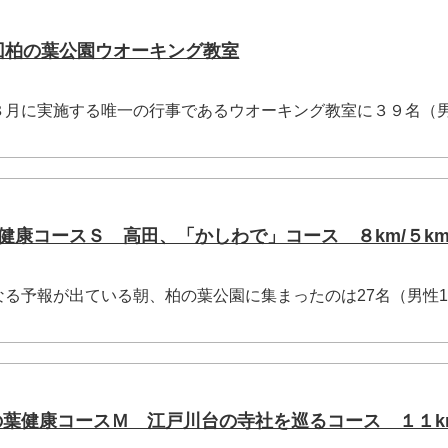
1回柏の葉公園ウオーキング教室
月に実施する唯一の行事であるウオーキング教室に３９名（男
の葉健康コースＳ 高田、「かしわで」コース ８km/５k
る予報が出ている朝、柏の葉公園に集まったのは27名（男性1
の葉健康コースＭ 江戸川台の寺社を巡るコース １１k