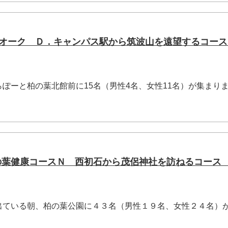
Ｔウオーク Ｄ．キャンパス駅から筑波山を遠望するコー
ぽーと柏の葉北館前に15名（男性4名、女性11名）が集まり
柏の葉健康コースＮ 西初石から茂侶神社を訪ねるコース
ている朝、柏の葉公園に４３名（男性１９名、女性２４名）