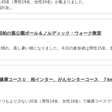
3名（男性19名、女性24名）が集まりました。
良...
131回柏の葉公園ポール＆ノルディック・ウォーク教室
晴れ、蒸し暑い朝になりました。今日の参加者は男性15名、女
の葉健康コースＵ 柏インター、がんセンターコース ７km
もより少ない32名（男性14名、女性18名）で健康コースで