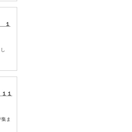
ス １
まし
 １１
が集ま