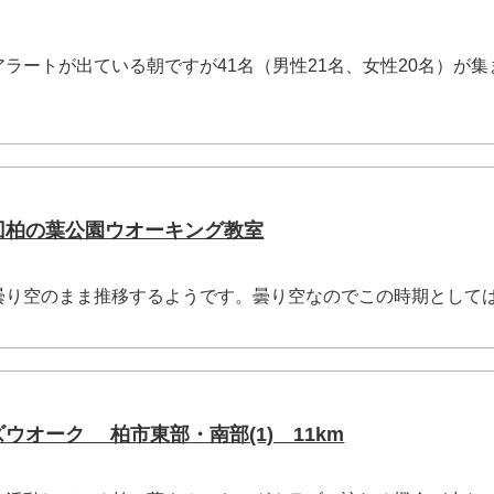
ートが出ている朝ですが41名（男性21名、女性20名）が集
0回柏の葉公園ウオーキング教室
り空のまま推移するようです。曇り空なのでこの時期として
ズウオーク 柏市東部・南部(1) 11km