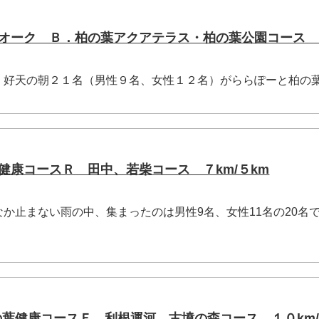
Ｔウオーク Ｂ．柏の葉アクアテラス・柏の葉公園コース 
好天の朝２１名（男性９名、女性１２名）がららぽーと柏の
の葉健康コースＲ 田中、若柴コース ７km/５km
か止まない雨の中、集まったのは男性9名、女性11名の20名
の葉健康コースＦ 利根運河、古墳の森コース １０km