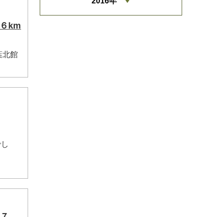
2016年
６km
葉北館
でし
/７