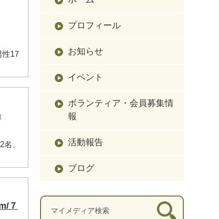
プロフィール
お知らせ
性17
イベント
ボランティア・会員募集情
m
報
活動報告
2名、
ブログ
m/７