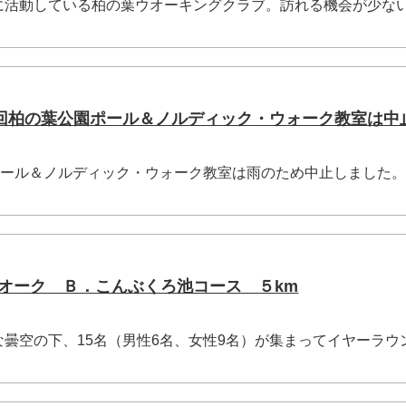
活動している柏の葉ウオーキングクラブ。訪れる機会が少な
132回柏の葉公園ポール＆ノルディック・ウォーク教室は中
ポール＆ノルディック・ウォーク教室は雨のため中止しました
Ｔウオーク Ｂ．こんぶくろ池コース ５km
曇空の下、15名（男性6名、女性9名）が集まってイヤーラウ