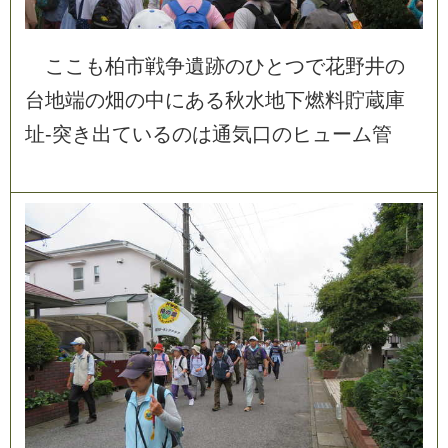
こ
こ
も
柏
市
戦
争
遺
跡
の
ひ
と
つ
で
花
野
井
の
台
地
端
の
畑
の
中
に
あ
る
秋
水
地
下
燃
料
貯
蔵
庫
址
-
突
き
出
て
い
る
の
は
通
気
口
の
ヒ
ュ
ー
ム
管