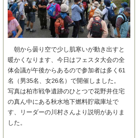
朝
か
ら
曇
り
空
で
少
し
肌
寒
い
が
動
き
出
す
と
暖
か
く
な
り
ま
す
、
今
日
は
フ
ェ
ス
タ
大
会
の
全
体
会
議
が
午
後
か
ら
あ
る
の
で
参
加
者
は
多
く
6
1
名
（
男
3
5
名
、
女
2
6
名
）
で
開
催
し
ま
し
た
。
写
真
は
柏
市
戦
争
遺
跡
の
ひ
と
つ
で
花
野
井
住
宅
の
真
ん
中
に
あ
る
秋
水
地
下
燃
料
貯
蔵
庫
址
で
す
、
リ
ー
ダ
ー
の
川
村
さ
ん
よ
り
説
明
が
あ
り
ま
し
た
。