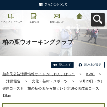
ひらがなをつける
このサイトについて
新規登録
お問い合わせ
柏市民公益活動情報
サイト かしわん、ぽ
っ？へ戻る
柏の葉ウオーキングクラブ
読み上げ
読み上げ設定
柏市民公益活動情報サイト かしわん、ぽっ？
＞
KWC
＞
活動報告
＞
文化・芸術・スポーツ
＞
９月20日（木）
健康コースＨ 柏の葉公園から柏ビレジ水辺公園散策コース
12km