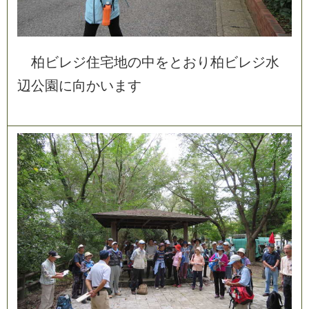
柏
ビ
レ
ジ
住
宅
地
の
中
を
と
お
り
柏
ビ
レ
ジ
水
辺
公
園
に
向
か
い
ま
す