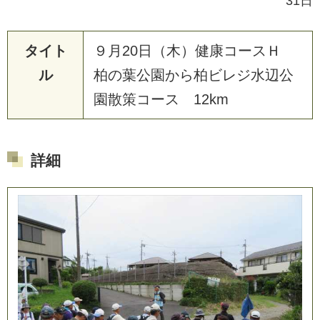
31日
タイト
９
月
2
0
日
（
木
）
健
康
コ
ー
ス
Ｈ
ル
柏
の
葉
公
園
か
ら
柏
ビ
レ
ジ
水
辺
公
園
散
策
コ
ー
ス
1
2
k
m
詳細