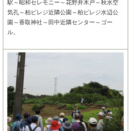
駅
～
昭
和
セ
レ
モ
ニ
ー
～
花
野
井
木
戸
～
秋
水
空
気
孔
～
柏
ビ
レ
ジ
近
隣
公
園
～
柏
ビ
レ
ジ
水
辺
公
園
～
香
取
神
社
～
田
中
近
隣
セ
ン
タ
ー
～
ゴ
ー
ル
。