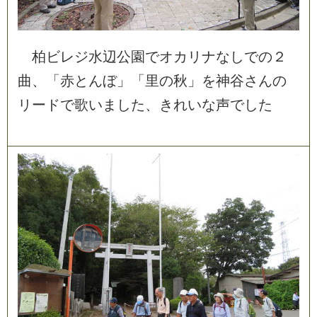
柏
ビ
レ
ジ
水
辺
公
園
で
オ
カ
リ
ナ
な
し
で
の
２
曲
、
「
赤
と
ん
ぼ
」
「
里
の
秋
」
を
神
谷
さ
ん
の
リ
ー
ド
で
歌
い
ま
し
た
、
き
れ
い
な
声
で
し
た