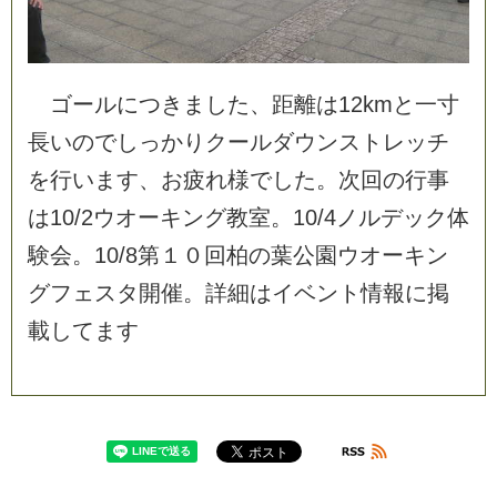
ゴ
ー
ル
に
つ
き
ま
し
た
、
距
離
は
1
2
k
m
と
一
寸
長
い
の
で
し
っ
か
り
ク
ー
ル
ダ
ウ
ン
ス
ト
レ
ッ
チ
を
行
い
ま
す
、
お
疲
れ
様
で
し
た
。
次
回
の
行
事
は
1
0
/
2
ウ
オ
ー
キ
ン
グ
教
室
。
1
0
/
4
ノ
ル
デ
ッ
ク
体
験
会
。
1
0
/
8
第
１
０
回
柏
の
葉
公
園
ウ
オ
ー
キ
ン
グ
フ
ェ
ス
タ
開
催
。
詳
細
は
イ
ベ
ン
ト
情
報
に
掲
載
し
て
ま
す