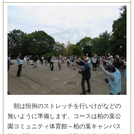
朝
は
恒
例
の
ス
ト
レ
ッ
チ
を
行
い
け
が
な
ど
の
無
い
よ
う
に
準
備
し
ま
す
。
コ
ー
ス
は
柏
の
葉
公
園
コ
ミ
ュ
ニ
テ
ィ
体
育
館
～
柏
の
葉
キ
ャ
ン
パ
ス