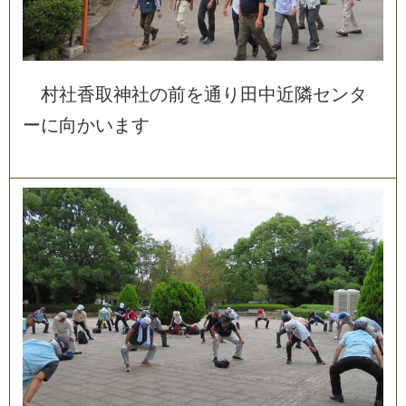
村
社
香
取
神
社
の
前
を
通
り
田
中
近
隣
セ
ン
タ
ー
に
向
か
い
ま
す