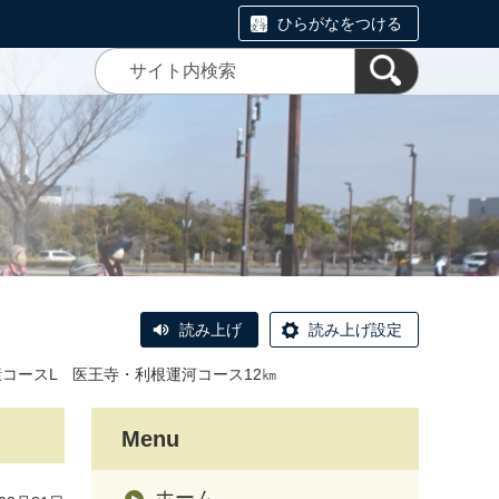
ひらがなをつける
読み上げ
読み上げ設定
康コースL 医王寺・利根運河コース12㎞
Menu
ホーム