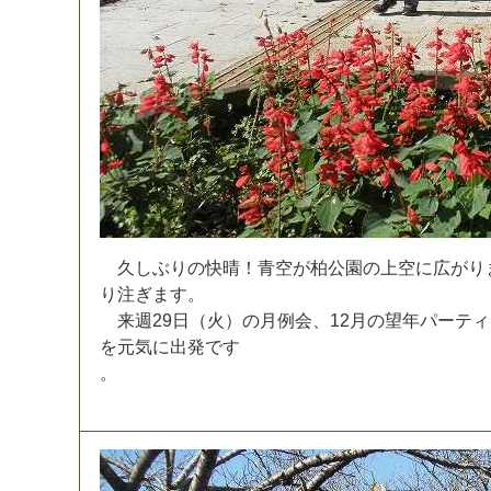
久
し
ぶ
り
の
快
晴
！
青
空
が
柏
公
園
の
上
空
に
広
が
り
り
注
ぎ
ま
す
。
来
週
2
9
日
（
火
）
の
月
例
会
、
1
2
月
の
望
年
パ
ー
テ
ィ
を
元
気
に
出
発
で
す
。