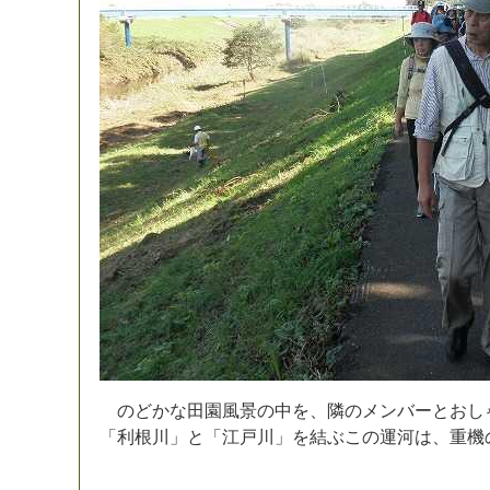
の
ど
か
な
田
園
風
景
の
中
を
、
隣
の
メ
ン
バ
ー
と
お
し
「
利
根
川
」
と
「
江
戸
川
」
を
結
ぶ
こ
の
運
河
は
、
重
機