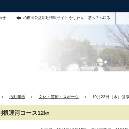
わせ
柏市民公益活動情報サイト かしわん、ぽっ？へ戻る
＞
活動報告
＞
文化・芸術・スポーツ
＞
10月23日（水）健
利根運河コース12㎞