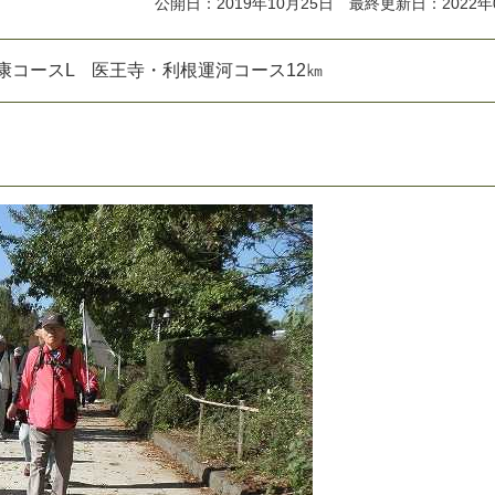
公開日：2019年10月25日 最終更新日：2022年
康
コ
ー
ス
L
医
王
寺
・
利
根
運
河
コ
ー
ス
1
2
㎞