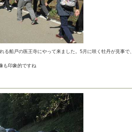
れ
る
船
戸
の
医
王
寺
に
や
っ
て
来
ま
し
た
。
5
月
に
咲
く
牡
丹
が
見
事
で
像
も
印
象
的
で
す
ね