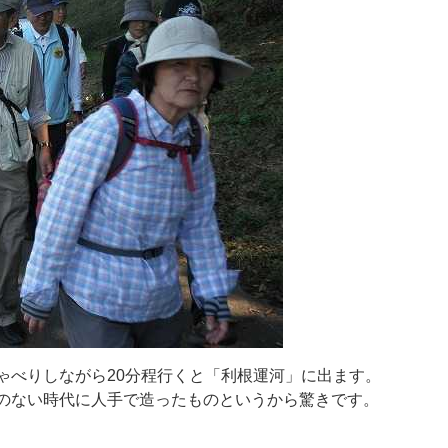
ゃ
べ
り
し
な
が
ら
2
0
分
程
行
く
と
「
利
根
運
河
」
に
出
ま
す
。
の
な
い
時
代
に
人
手
で
造
っ
た
も
の
と
い
う
か
ら
驚
き
で
す
。