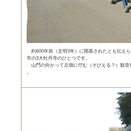
約
6
0
0
年
前
（
文
明
3
年
）
に
開
基
さ
れ
た
と
も
伝
え
ら
市
の
3
大
牡
丹
寺
の
ひ
と
つ
で
す
。
山
門
の
向
か
っ
て
左
側
に
佇
む
（
そ
び
え
る
？
）
観
音
。