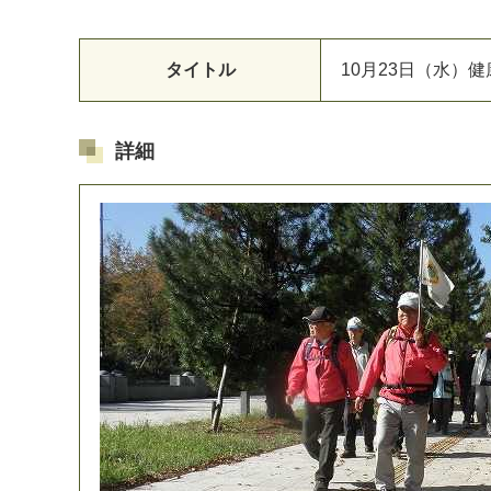
タイトル
1
0
月
2
3
日
（
水
）
健
詳細
マイメディア検索