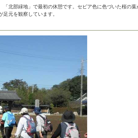
、
「
北
部
緑
地
」
で
最
初
の
休
憩
で
す
。
セ
ピ
ア
色
に
色
づ
い
た
桜
の
葉
が
足
元
を
観
察
し
て
い
ま
す
。