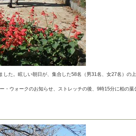
ま
し
た
。
眩
し
い
朝
日
が
、
集
合
し
た
5
8
名
（
男
3
1
名
、
女
2
7
名
）
の
ー
・
ウ
ォ
ー
ク
の
お
知
ら
せ
、
ス
ト
レ
ッ
チ
の
後
、
9
時
1
5
分
に
柏
の
葉