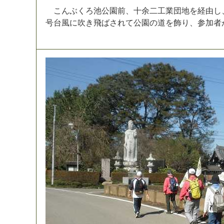
こ
ん
ぶ
く
ろ
池
公
園
前
、
十
余
二
工
業
団
地
を
経
由
し
号
台
風
に
吹
き
飛
ば
さ
れ
て
公
園
の
道
を
飾
り
、
参
加
者