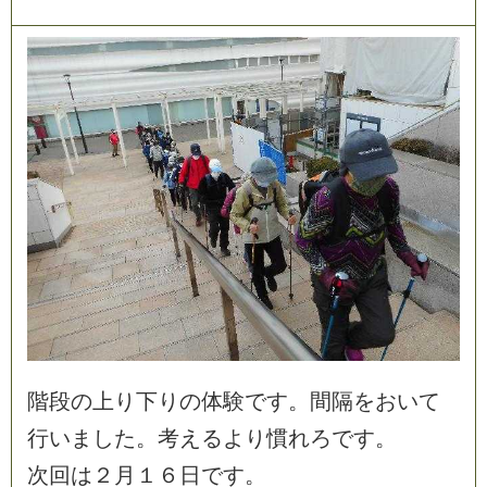
階
段
の
上
り
下
り
の
体
験
で
す
。
間
隔
を
お
い
て
行
い
ま
し
た
。
考
え
る
よ
り
慣
れ
ろ
で
す
。
次
回
は
２
月
１
６
日
で
す
。