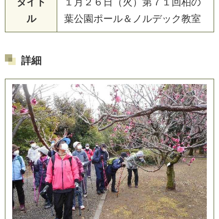
タイト
１
月
２
６
日
（
火
）
第
７
１
回
柏
の
ル
葉
公
園
ポ
ー
ル
＆
ノ
ル
デ
ッ
ク
教
室
詳細