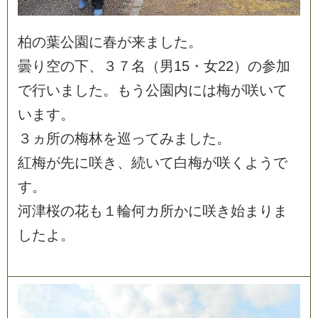
柏
の
葉
公
園
に
春
が
来
ま
し
た
。
曇
り
空
の
下
、
３
７
名
（
男
1
5
・
女
2
2
）
の
参
加
で
行
い
ま
し
た
。
も
う
公
園
内
に
は
梅
が
咲
い
て
い
ま
す
。
３
ヵ
所
の
梅
林
を
巡
っ
て
み
ま
し
た
。
紅
梅
が
先
に
咲
き
、
続
い
て
白
梅
が
咲
く
よ
う
で
す
。
河
津
桜
の
花
も
１
輪
何
カ
所
か
に
咲
き
始
ま
り
ま
し
た
よ
。