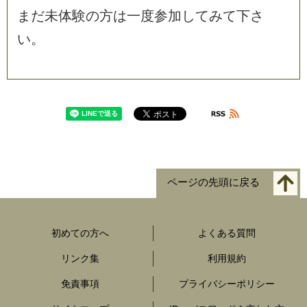
ま
だ
未
体
験
の
方
は
一
度
参
加
し
て
み
て
下
さ
い
。
ページの先頭に戻る
初めての方へ
よくある質問
リンク集
利用規約
免責事項
プライバシーポリシー