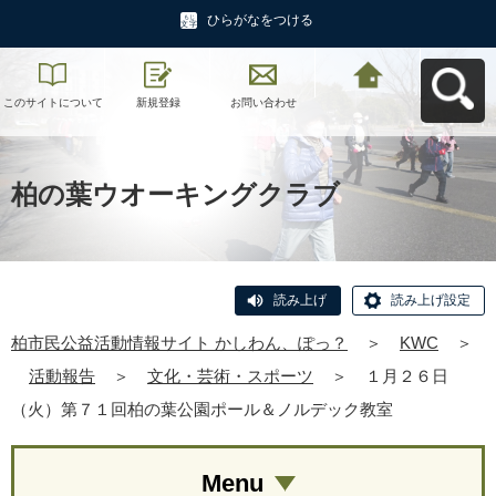
ひらがなをつける
このサイトについて
新規登録
お問い合わせ
柏市民公益活動情報
サイト かしわん、ぽ
っ？へ戻る
柏の葉ウオーキングクラブ
読み上げ
読み上げ設定
柏市民公益活動情報サイト かしわん、ぽっ？
＞
KWC
＞
活動報告
＞
文化・芸術・スポーツ
＞
１月２６日
（火）第７１回柏の葉公園ポール＆ノルデック教室
Menu