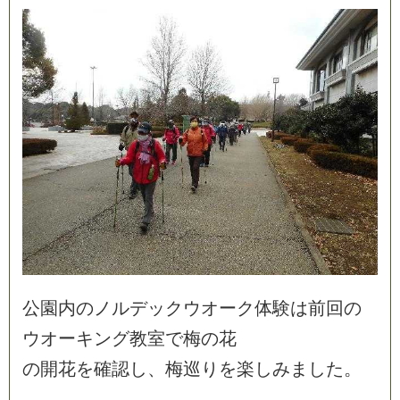
公
園
内
の
ノ
ル
デ
ッ
ク
ウ
オ
ー
ク
体
験
は
前
回
の
ウ
オ
ー
キ
ン
グ
教
室
で
梅
の
花
の
開
花
を
確
認
し
、
梅
巡
り
を
楽
し
み
ま
し
た
。