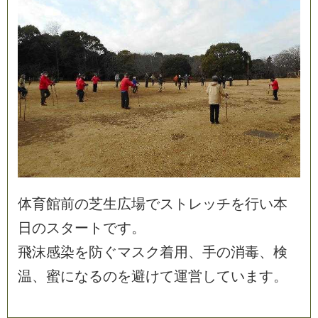
体
育
館
前
の
芝
生
広
場
で
ス
ト
レ
ッ
チ
を
行
い
本
日
の
ス
タ
ー
ト
で
す
。
飛
沫
感
染
を
防
ぐ
マ
ス
ク
着
用
、
手
の
消
毒
、
検
温
、
蜜
に
な
る
の
を
避
け
て
運
営
し
て
い
ま
す
。