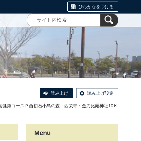
ひらがなをつける
読み上げ
読み上げ設定
の葉健康コースＰ西初石小鳥の森・西栄寺・金刀比羅神社10Ｋ
Menu