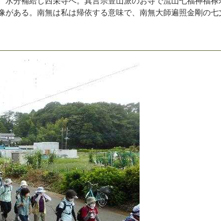
、
水
分
補
給
し
西
栄
寺
へ
。
真
言
宗
豊
山
派
の
お
寺
で
流
山
七
福
神
福
禄
像
が
あ
る
。
南
無
は
私
は
帰
依
す
る
意
味
で
、
南
無
大
師
遍
照
金
剛
の
七