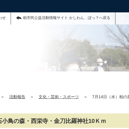
わせ
柏市民公益活動情報サイト かしわん、ぽっ？へ戻る
＞
活動報告
＞
文化・芸術・スポーツ
＞
7月14日（水）柏
石小鳥の森・西栄寺・金刀比羅神社10Ｋｍ