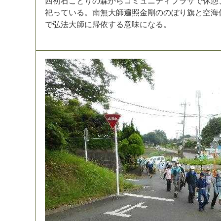
西
初
石
こ
と
り
の
森
か
ら
コ
ミ
ュ
ニ
テ
ィ
プ
ラ
ザ
で
休
憩
祀
っ
て
い
る
。
南
無
大
師
遍
照
金
剛
の
の
ぼ
り
旗
と
空
海
で
弘
法
大
師
に
帰
依
す
る
意
味
に
な
る
。