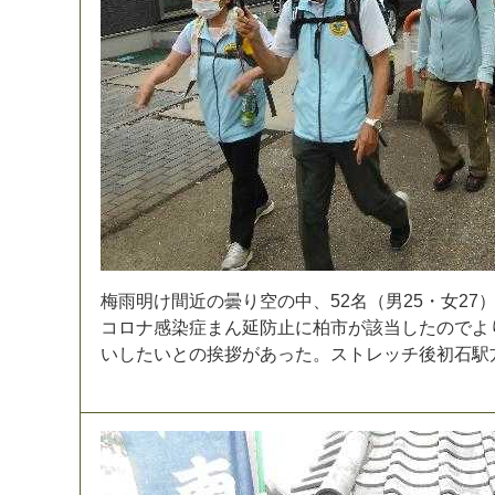
梅
雨
明
け
間
近
の
曇
り
空
の
中
、
5
2
名
（
男
2
5
・
女
2
7
コ
ロ
ナ
感
染
症
ま
ん
延
防
止
に
柏
市
が
該
当
し
た
の
で
よ
い
し
た
い
と
の
挨
拶
が
あ
っ
た
。
ス
ト
レ
ッ
チ
後
初
石
駅