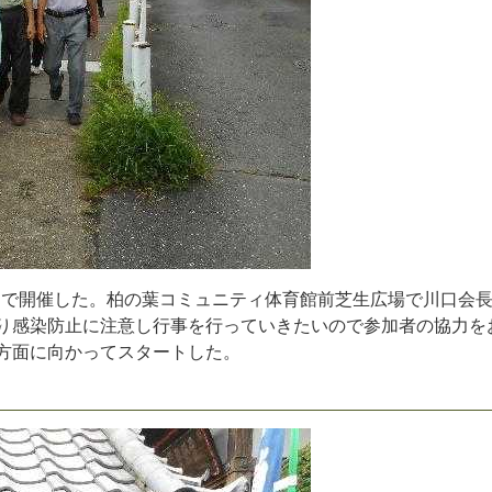
）
で
開
催
し
た
。
柏
の
葉
コ
ミ
ュ
ニ
テ
ィ
体
育
館
前
芝
生
広
場
で
川
口
会
り
感
染
防
止
に
注
意
し
行
事
を
行
っ
て
い
き
た
い
の
で
参
加
者
の
協
力
を
方
面
に
向
か
っ
て
ス
タ
ー
ト
し
た
。