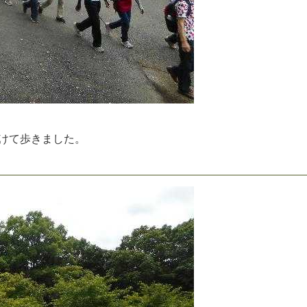
け
て
歩
き
ま
し
た
。