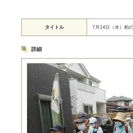
タイトル
7
月
1
4
日
（
水
）
柏
詳細
マイメディア検索