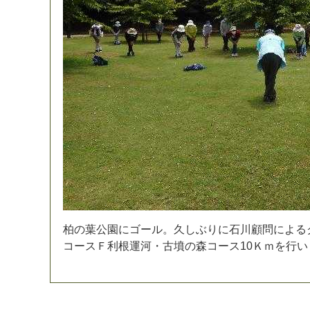
柏
の
葉
公
園
に
ゴ
ー
ル
。
久
し
ぶ
り
に
石
川
顧
問
に
よ
る
コ
ー
ス
Ｆ
利
根
運
河
・
古
墳
の
森
コ
ー
ス
1
0
Ｋ
ｍ
を
行
い