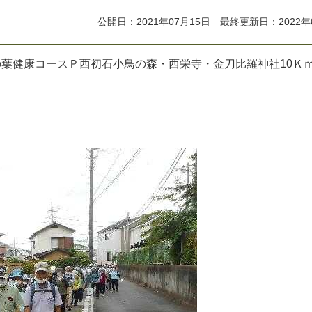
公開日：2021年07月15日 最終更新日：2022年
の
葉
健
康
コ
ー
ス
Ｐ
西
初
石
小
鳥
の
森
・
西
栄
寺
・
金
刀
比
羅
神
社
1
0
Ｋ