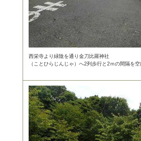
西
栄
寺
よ
り
緑
陰
を
通
り
金
刀
比
羅
神
社
（
こ
と
ひ
ら
じ
ん
じ
ゃ
）
へ
2
列
歩
行
と
2
ｍ
の
間
隔
を
空