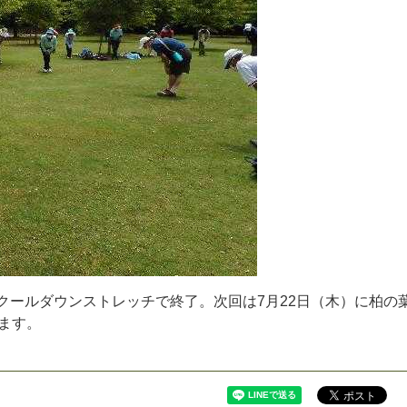
ク
ー
ル
ダ
ウ
ン
ス
ト
レ
ッ
チ
で
終
了
。
次
回
は
7
月
2
2
日
（
木
）
に
柏
の
ま
す
。