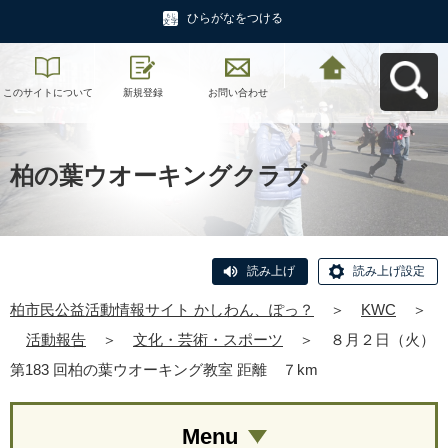
ひらがなをつける
このサイトについて
新規登録
お問い合わせ
柏市民公益活動情報
サイト かしわん、ぽ
っ？へ戻る
柏の葉ウオーキングクラブ
読み上げ
読み上げ設定
柏市民公益活動情報サイト かしわん、ぽっ？
＞
KWC
＞
活動報告
＞
文化・芸術・スポーツ
＞
８月２日（火）
第183 回柏の葉ウオーキング教室 距離 ７km
Menu