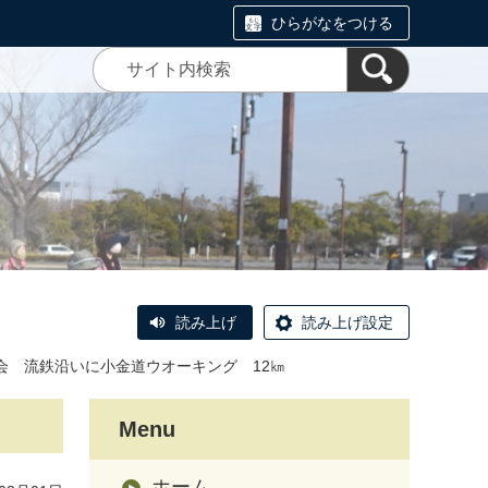
ひらがなをつける
読み上げ
読み上げ設定
例会 流鉄沿いに小金道ウオーキング 12㎞
Menu
ホーム