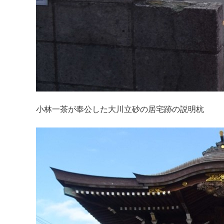
小林一茶が奉公した大川立砂の居宅跡の説明杭