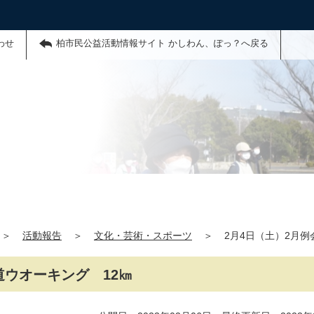
わせ
柏市民公益活動情報サイト かしわん、ぽっ？へ戻る
＞
活動報告
＞
文化・芸術・スポーツ
＞
2月4日（土）2月
道ウオーキング 12㎞