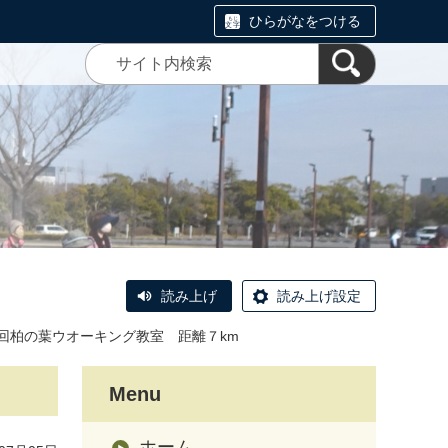
ひらがなをつける
読み上げ
読み上げ設定
4回柏の葉ウオーキング教室 距離７km
Menu
ホーム