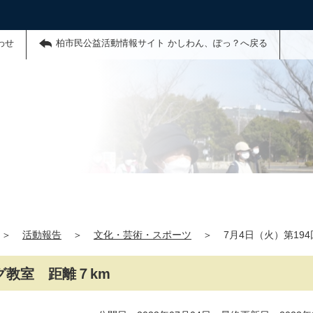
わせ
柏市民公益活動情報サイト かしわん、ぽっ？へ戻る
＞
活動報告
＞
文化・芸術・スポーツ
＞
7月4日（火）第19
グ教室 距離７km