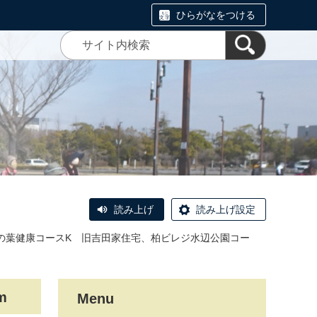
ひらがなをつける
読み上げ
読み上げ設定
柏の葉健康コースK 旧吉田家住宅、柏ビレジ水辺公園コー
m
Menu