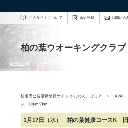
サイト内検索
このサイトについて
新規登録
お問い合
柏の葉ウオーキングクラブ
柏市民公益活動情報サイト かしわん、ぽっ？
＞
KWC
ス 10km/7km
1月17日（水） 柏の葉健康コースK 旧