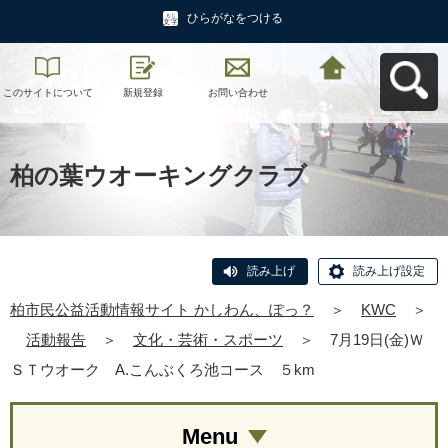
ひらがなをつける
このサイトについて
新規登録
お問い合わせ
柏市民公益活動情報
サイト かしわん、ぽ
っ？へ戻る
柏の葉ウオーキングクラブ
読み上げ
読み上げ設定
柏市民公益活動情報サイト かしわん、ぽっ？
＞
KWC
＞
活動報告
＞
文化・芸術・スポーツ
＞
7月19日(金)Ｗ
ＳＴウオーク A.こんぶくろ池コース ５km
Menu