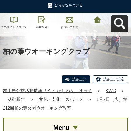
ひらがなをつける
このサイトについて
新規登録
お問い合わせ
柏市民公益活動情報
サイト かしわん、ぽ
っ？へ戻る
柏の葉ウオーキングクラブ
読み上げ
読み上げ設定
柏市民公益活動情報サイト かしわん、ぽっ？
＞
KWC
＞
活動報告
＞
文化・芸術・スポーツ
＞
1月7日（火）第
212回柏の葉公園ウオーキング教室
Menu