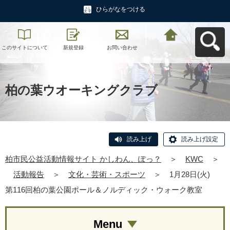
ひらがなをつける
このサイトについて
新規登録
お問い合わせ
柏市民公益活動情報
サイト かしわん、ぽ
っ？へ戻る
柏の葉ウオーキングクラブ
読み上げ
読み上げ設定
柏市民公益活動情報サイト かしわん、ぽっ？
＞
KWC
＞
活動報告
＞
文化・芸術・スポーツ
＞
1月28日(火)
第116回柏の葉公園ポール＆ノルディック・ウォーク教室
Menu