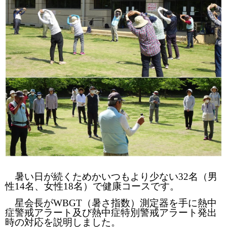
暑い日が続くためかいつもより少ない
32
名（男
性
14
名、女性
18
名）で健康コースです。
星会長が
WBGT
（暑さ指数）測定器を手に熱中
症警戒アラート及び熱中症特別警戒アラート発出
時の対応を説明しました。