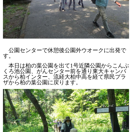
公園センターで休憩後公園外ウオークに出発で
す。
本日は柏の葉公園を出て
1
号近隣公園からこんぶ
くろ池公園、がんセンター前を通り東大キャンパ
スから柏インター、流経大柏中高を経て県民プラ
ザから柏の葉公園に戻ります。