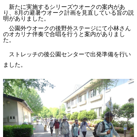
新たに実施するシリーズウオークの案内があ
り、
8
月の避暑ウオーク計画を見直している旨の説
明がありました。
公園外ウオークの後野外ステージにて小林さん
のオカリナ伴奏で合唱を行うと案内がありまし
た。
ストレッチの後公園センターで出発準備を行い
ました。