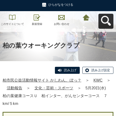
ひらがなをつける
このサイトについて
新規登録
お問い合わせ
柏市民公益活動情報
サイト かしわん、ぽ
っ？へ戻る
柏の葉ウオーキングクラブ
読み上げ
読み上げ設定
柏市民公益活動情報サイト かしわん、ぽっ？
＞
KWC
＞
活動報告
＞
文化・芸術・スポーツ
＞
5月20日(水)
柏の葉健康コースＵ 柏インター、がんセンターコース ７
km/５km